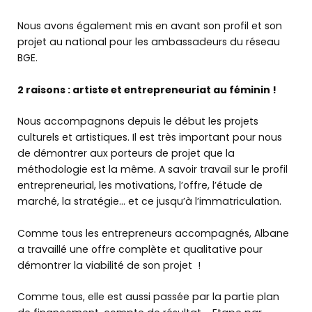
Nous avons également mis en avant son profil et son
Les témoignages
projet au national pour les ambassadeurs du réseau
BGE.
Le DLA
2 raisons : artiste et entrepreneuriat au féminin !
Actus
Nous accompagnons depuis le début les projets
&
agenda
culturels et artistiques. Il est très important pour nous
de démontrer aux porteurs de projet que la
méthodologie est la même. A savoir travail sur le profil
entrepreneurial, les motivations, l’offre, l’étude de
TROUVER MA BGE EN AUVERGNE-RHÔNE-
marché, la stratégie… et ce jusqu’à l’immatriculation.
ALPES
Comme tous les entrepreneurs accompagnés, Albane
a travaillé une offre complète et qualitative pour
démontrer la viabilité de son projet !
Comme tous, elle est aussi passée par la partie plan