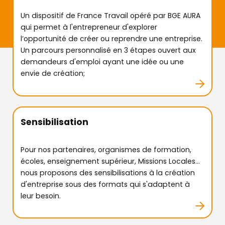
Retrouver
nos solutions
Un dispositif de France Travail opéré par BGE AURA
qui permet à l'entrepreneur d'explorer
l’opportunité de créer ou reprendre une entreprise.
Offre de services
Un parcours personnalisé en 3 étapes ouvert aux
demandeurs d'emploi ayant une idée ou une
envie de création;
Les témoignages
Le DLA
Sensibilisation
Actus
&
agenda
Pour nos partenaires, organismes de formation,
écoles, enseignement supérieur, Missions Locales...
nous proposons des sensibilisations à la création
d'entreprise sous des formats qui s'adaptent à
TROUVER MA BGE EN AUVERGNE-RHÔNE-
leur besoin.
ALPES