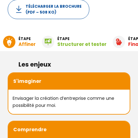
TÉLÉCHARGER LA BROCHURE
(PDF – 508 KO)
ÉTAPE
ÉTAPE
ÉTAP
Affiner
Structurer et tester
Fin
Les enjeux
S'imaginer
Envisager la création d’entreprise comme une
possibilité pour moi.
Comprendre