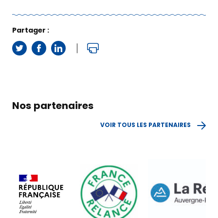
Actus
Partager :
&
agenda
TROUVER MA BGE EN AUVERGNE-RHÔNE-
ALPES
Nos partenaires
VOIR TOUS LES PARTENAIRES