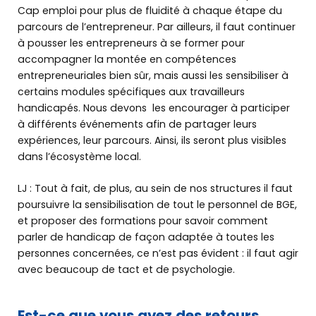
Cap emploi pour plus de fluidité à chaque étape du
parcours de l’entrepreneur. Par ailleurs, il faut continuer
à pousser les entrepreneurs à se former pour
accompagner la montée en compétences
Qui sommes-nous ?
entrepreneuriales bien sûr, mais aussi les sensibiliser à
certains modules spécifiques aux travailleurs
handicapés. Nous devons les encourager à participer
Retrouver
à différents événements afin de partager leurs
nos solutions
expériences, leur parcours. Ainsi, ils seront plus visibles
dans l’écosystème local.
Offre de services
LJ : Tout à fait, de plus, au sein de nos structures il faut
poursuivre la sensibilisation de tout le personnel de BGE,
Les témoignages
et proposer des formations pour savoir comment
parler de handicap de façon adaptée à toutes les
personnes concernées, ce n’est pas évident : il faut agir
Le DLA
avec beaucoup de tact et de psychologie.
Actus
Est-ce que vous avez des retours