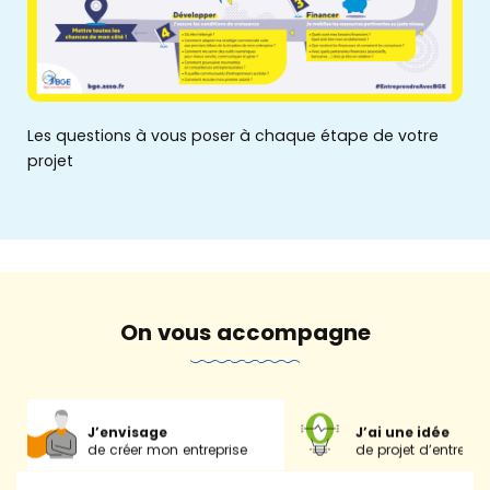
Les questions à vous poser à chaque étape de votre
projet
Qui sommes-nous ?
On vous accompagne
Retrouver
nos solutions
Offre de services
J’ai une idée
J’envisage
de projet d’entrepri
de créer mon entreprise