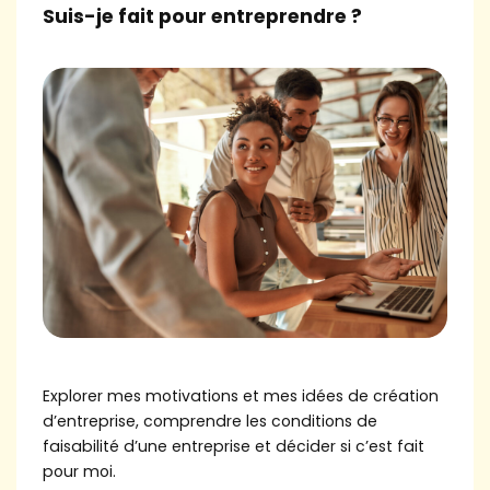
Les témoignages
Suis-je fait pour entreprendre ?
Le DLA
Actus
&
agenda
TROUVER MA BGE EN AUVERGNE-RHÔNE-
ALPES
Explorer mes motivations et mes idées de création
d’entreprise, comprendre les conditions de
faisabilité d’une entreprise et décider si c’est fait
pour moi.