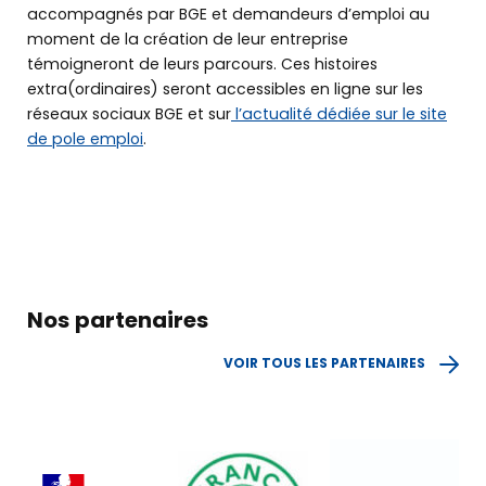
Qui sommes-nous ?
accompagnés par BGE et demandeurs d’emploi au
moment de la création de leur entreprise
témoigneront de leurs parcours. Ces histoires
Retrouver
extra(ordinaires) seront accessibles en ligne sur les
nos solutions
réseaux sociaux BGE et sur
l’actualité dédiée sur le site
de pole emploi
.
Offre de services
Les témoignages
Le DLA
Nos partenaires
Actus
VOIR TOUS LES PARTENAIRES
&
agenda
TROUVER MA BGE EN AUVERGNE-RHÔNE-