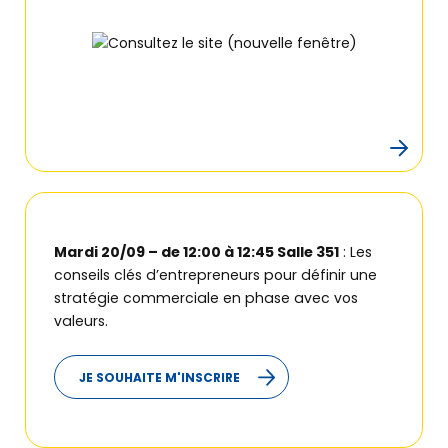
Qui sommes-nous ?
Retrouver
nos solutions
Offre de services
Mardi 20/09 – de 12:00 à 12:45 Salle 351
: Les
Les témoignages
conseils clés d’entrepreneurs pour définir une
stratégie commerciale en phase avec vos
Le DLA
valeurs.
JE SOUHAITE M'INSCRIRE
Actus
&
agenda