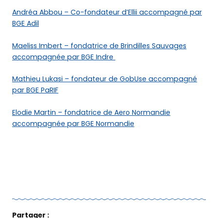
Andréa Abbou – Co-fondateur d’Ellii accompagné par
BGE Adil
Maeliss Imbert – fondatrice de Brindilles Sauvages
accompagnée par BGE Indre
Qui sommes-nous ?
Mathieu Lukasi – fondateur de GobUse accompagné
par BGE PaRIF
Retrouver
nos solutions
Elodie Martin – fondatrice de Aero Normandie
accompagnée par BGE Normandie
Offre de services
Les témoignages
Le DLA
Partager :