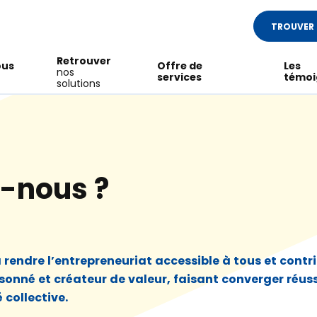
TROUVER 
Retrouver
ous
Offre de
Les
nos
services
témoi
solutions
-nous ?
rendre l’entrepreneuriat accessible à tous et contr
isonné et créateur de valeur, faisant converger réus
 collective.