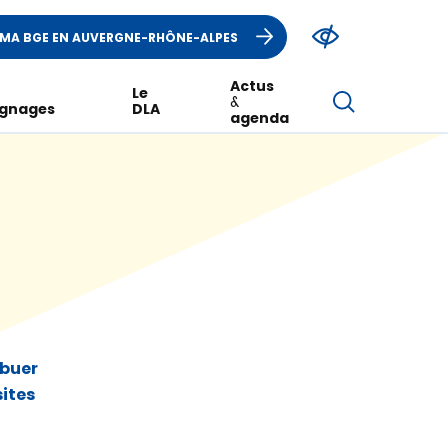
MA BGE EN AUVERGNE-RHÔNE-ALPES
Actus
Le
&
gnages
DLA
agenda
ibuer
sites