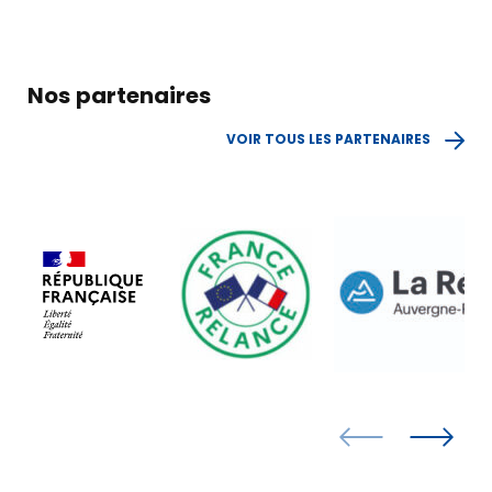
Offre de services
Nos partenaires
Les témoignages
VOIR TOUS LES PARTENAIRES
Le DLA
Actus
&
agenda
TROUVER MA BGE EN AUVERGNE-RHÔNE-
ALPES